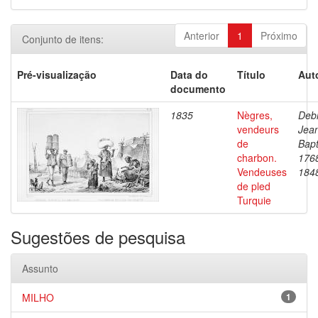
Anterior
1
Próximo
Conjunto de itens:
Pré-visualização
Data do
Título
Aut
documento
1835
Nègres,
Debr
vendeurs
Jea
de
Bapt
charbon.
176
Vendeuses
184
de pled
Turquie
Sugestões de pesquisa
Assunto
MILHO
1