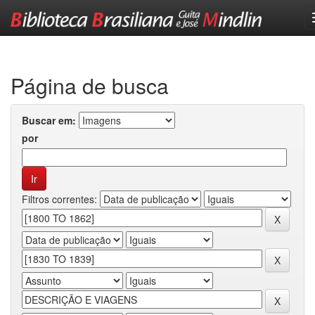
Skip
navigation
Página de busca
Buscar em:
por
Filtros correntes: