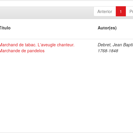
Anterior
1
P
Título
Autor(es)
Marchand de tabac. L'aveugle chanteur.
Debret, Jean Bapti
Marchande de pandelos
1768-1848