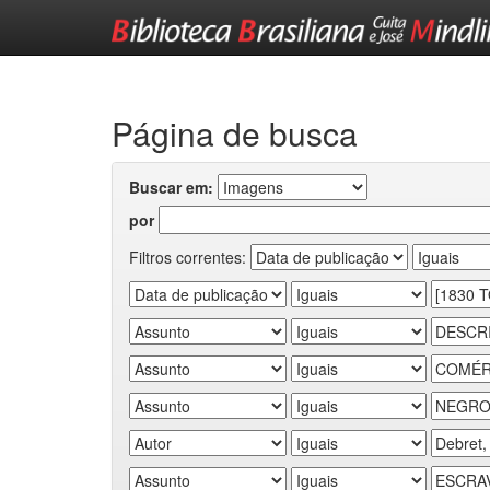
Skip
navigation
Página de busca
Buscar em:
por
Filtros correntes: