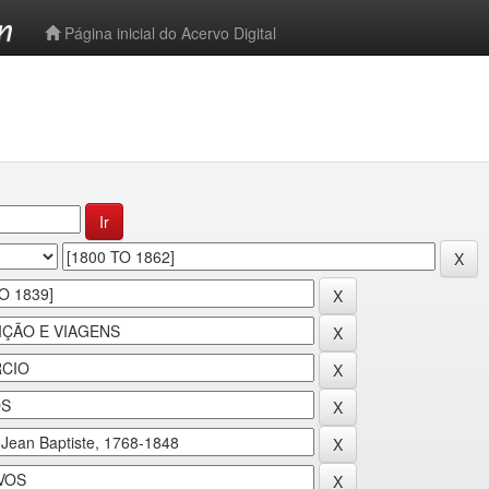
-->
Página inicial do Acervo Digital