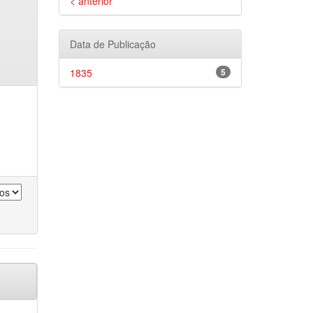
< anterior
Data de Publicação
1835
5