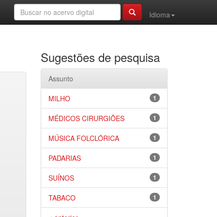
Idioma
Sugestões de pesquisa
Assunto
MILHO
1
MÉDICOS CIRURGIÕES
1
MÚSICA FOLCLÓRICA
1
PADARIAS
1
SUÍNOS
1
TABACO
1