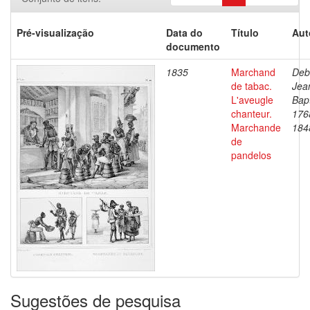
Pré-visualização
Data do
Título
Aut
documento
1835
Marchand
Deb
de tabac.
Jea
L'aveugle
Bapt
chanteur.
176
Marchande
184
de
pandelos
Sugestões de pesquisa