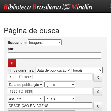
Skip
navigation
Página de busca
Buscar em:
por
Filtros correntes: