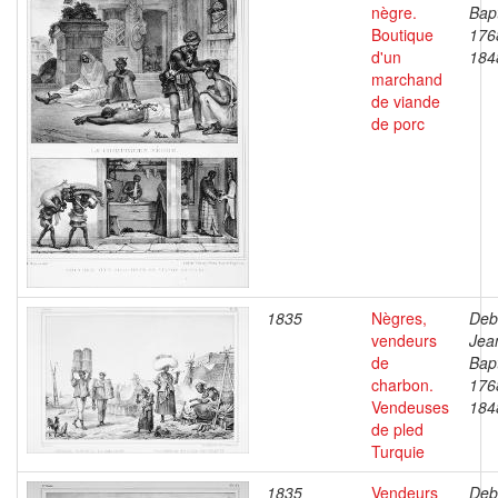
nègre.
Bapt
Boutique
176
d'un
184
marchand
de viande
de porc
1835
Nègres,
Deb
vendeurs
Jea
de
Bapt
charbon.
176
Vendeuses
184
de pled
Turquie
1835
Vendeurs
Deb