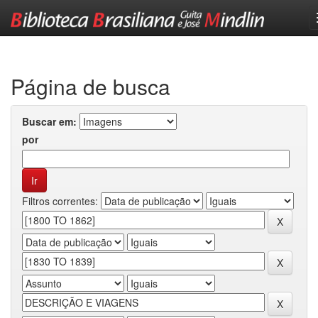
Skip
navigation
Página de busca
Buscar em:
por
Filtros correntes: