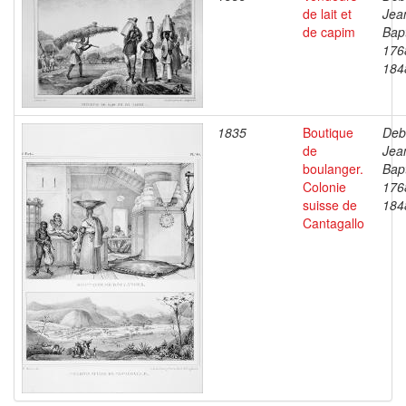
de lait et
Jea
de capim
Bapt
176
184
1835
Boutique
Deb
de
Jea
boulanger.
Bapt
Colonie
176
suisse de
184
Cantagallo