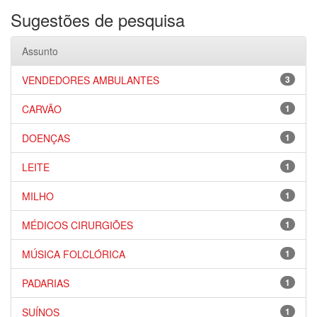
Sugestões de pesquisa
Assunto
VENDEDORES AMBULANTES
3
CARVÃO
1
DOENÇAS
1
LEITE
1
MILHO
1
MÉDICOS CIRURGIÕES
1
MÚSICA FOLCLÓRICA
1
PADARIAS
1
SUÍNOS
1