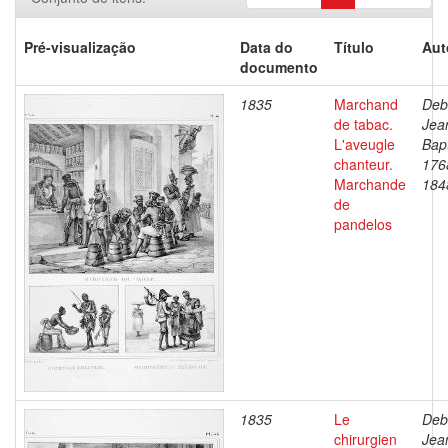
Pré-visualização
Data do
Título
Aut
documento
1835
Marchand
Deb
de tabac.
Jea
L'aveugle
Bapt
chanteur.
176
Marchande
184
de
pandelos
1835
Le
Deb
chirurgien
Jea