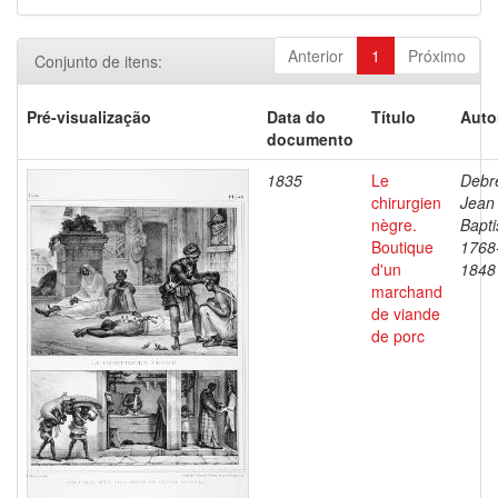
Anterior
1
Próximo
Conjunto de itens:
Pré-visualização
Data do
Título
Auto
documento
1835
Le
Debre
chirurgien
Jean
nègre.
Bapti
Boutique
1768
d'un
1848
marchand
de viande
de porc