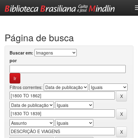
Skip
navigation
Página de busca
Buscar em:
por
Filtros correntes: