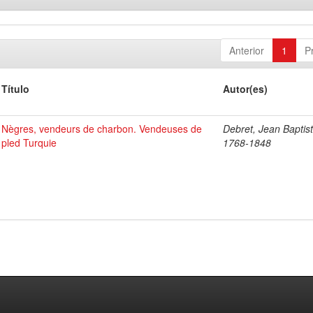
Anterior
1
P
Título
Autor(es)
Nègres, vendeurs de charbon. Vendeuses de
Debret, Jean Baptist
pled Turquie
1768-1848