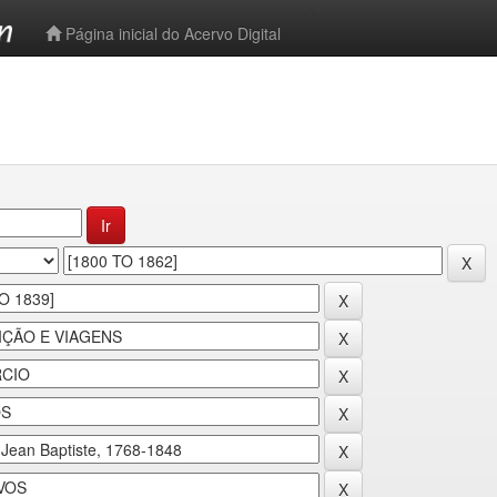
-->
Página inicial do Acervo Digital