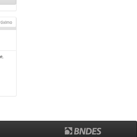
róximo
e,