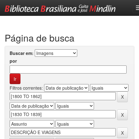
Skip
navigation
Página de busca
Buscar em:
por
Filtros correntes: