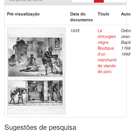
Pré-visualização
Data do
Título
Auto
documento
1835
Le
Debre
chirurgien
Jean
nègre.
Bapti
Boutique
1768
d'un
1848
marchand
de viande
de porc
Sugestões de pesquisa