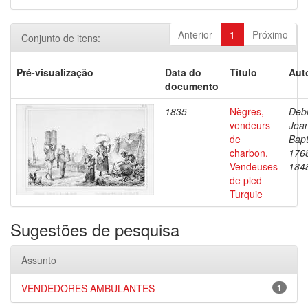
Anterior
1
Próximo
Conjunto de itens:
Pré-visualização
Data do
Título
Aut
documento
1835
Nègres,
Debr
vendeurs
Jea
de
Bapt
charbon.
176
Vendeuses
184
de pled
Turquie
Sugestões de pesquisa
Assunto
VENDEDORES AMBULANTES
1