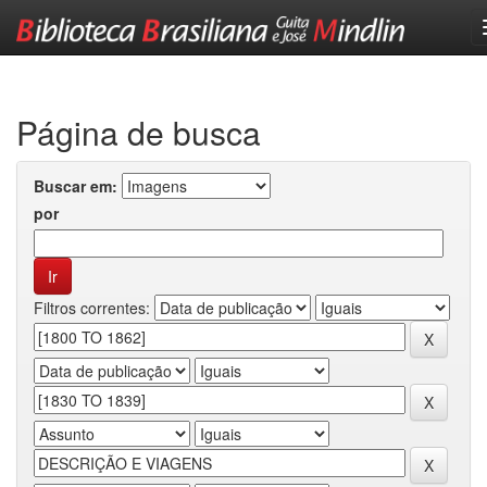
Skip
navigation
Página de busca
Buscar em:
por
Filtros correntes: