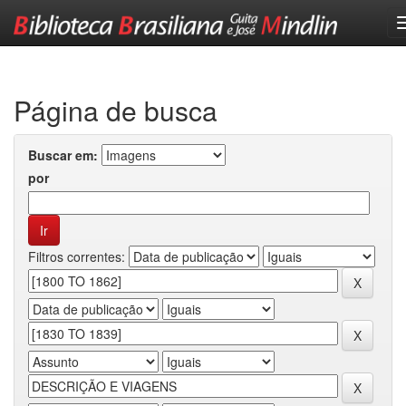
Skip
navigation
Página de busca
Buscar em:
por
Filtros correntes: