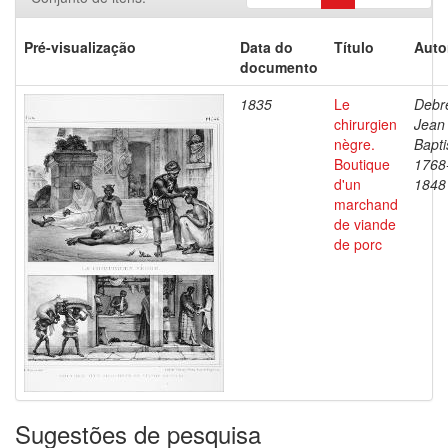
Pré-visualização
Data do
Título
Auto
documento
1835
Le
Debre
chirurgien
Jean
nègre.
Bapti
Boutique
1768
d'un
1848
marchand
de viande
de porc
Sugestões de pesquisa