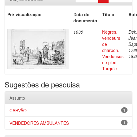
Pré-visualização
Data do
Título
Aut
documento
1835
Nègres,
Debr
vendeurs
Jea
de
Bapt
charbon.
176
Vendeuses
184
de pled
Turquie
Sugestões de pesquisa
Assunto
CARVÃO
1
VENDEDORES AMBULANTES
1