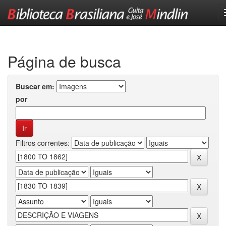
Skip
navigation
Página de busca
Buscar em:
por
Filtros correntes: