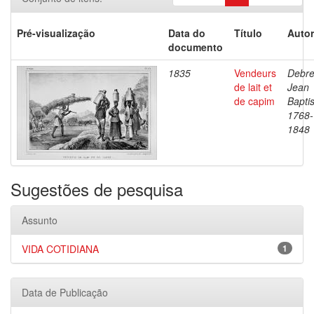
Pré-visualização
Data do
Título
Autor
documento
1835
Vendeurs
Debre
de lait et
Jean
de capim
Baptis
1768-
1848
Sugestões de pesquisa
Assunto
VIDA COTIDIANA
1
Data de Publicação