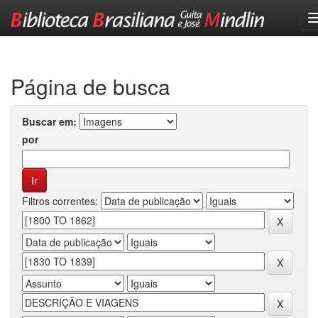
Skip
navigation
Página de busca
Buscar em:
por
Filtros correntes: