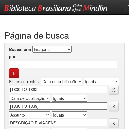
Skip
navigation
Página de busca
Buscar em:
por
Filtros correntes: