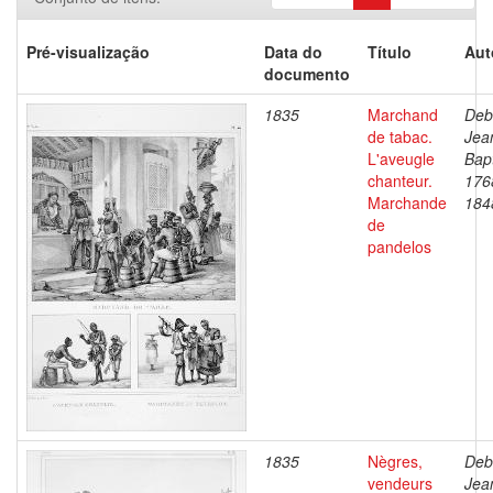
Pré-visualização
Data do
Título
Aut
documento
1835
Marchand
Deb
de tabac.
Jea
L'aveugle
Bapt
chanteur.
176
Marchande
184
de
pandelos
1835
Nègres,
Deb
vendeurs
Jea