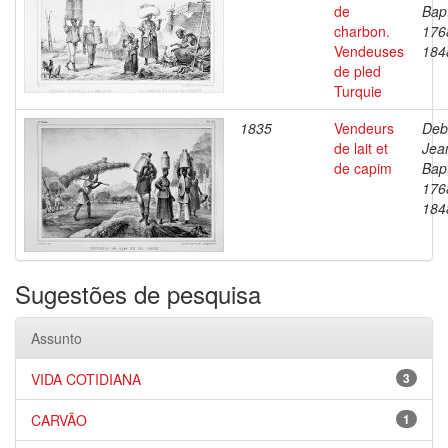
de
Bapt
charbon.
176
Vendeuses
184
de pled
Turquie
1835
Vendeurs
Deb
de lait et
Jea
de capim
Bapt
176
184
Sugestões de pesquisa
Assunto
VIDA COTIDIANA
3
CARVÃO
1