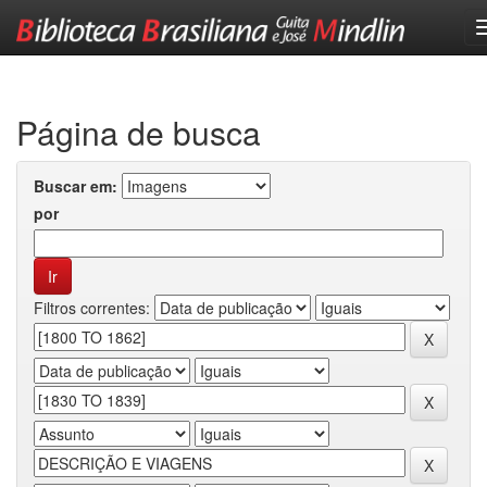
Skip
navigation
Página de busca
Buscar em:
por
Filtros correntes: