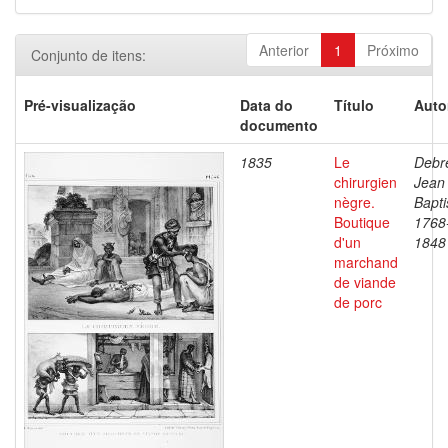
Anterior
1
Próximo
Conjunto de itens:
Pré-visualização
Data do
Título
Auto
documento
1835
Le
Debre
chirurgien
Jean
nègre.
Bapti
Boutique
1768
d'un
1848
marchand
de viande
de porc