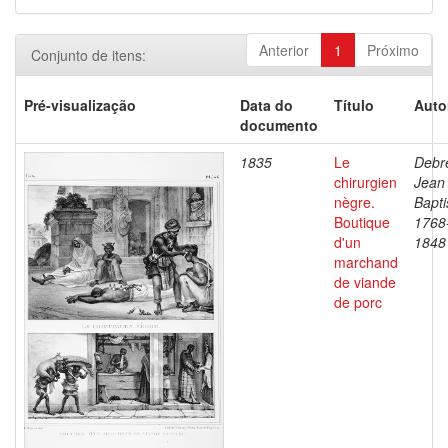
Anterior
1
Próximo
Conjunto de itens:
Pré-visualização
Data do
Título
Auto
documento
1835
Le
Debre
chirurgien
Jean
nègre.
Bapti
Boutique
1768
d'un
1848
marchand
de viande
de porc