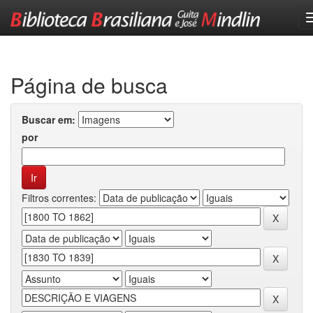
Skip
navigation
Página de busca
Buscar em:
por
Filtros correntes: