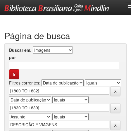
Skip
navigation
Página de busca
Buscar em:
por
Filtros correntes: