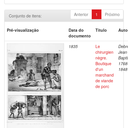
Anterior
1
Próximo
Conjunto de itens:
Pré-visualização
Data do
Título
Auto
documento
1835
Le
Debre
chirurgien
Jean
nègre.
Bapti
Boutique
1768
d'un
1848
marchand
de viande
de porc