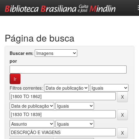
Skip
navigation
Página de busca
Buscar em:
por
Filtros correntes: