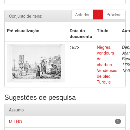
Anterior
1
Próximo
Conjunto de itens:
Pré-visualização
Data do
Título
Aut
documento
1835
Nègres,
Debr
vendeurs
Jea
de
Bapt
charbon.
176
Vendeuses
184
de pled
Turquie
Sugestões de pesquisa
Assunto
MILHO
1