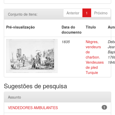
Anterior
1
Próximo
Conjunto de itens:
Pré-visualização
Data do
Título
Aut
documento
1835
Nègres,
Debr
vendeurs
Jea
de
Bapt
charbon.
176
Vendeuses
184
de pled
Turquie
Sugestões de pesquisa
Assunto
VENDEDORES AMBULANTES
1