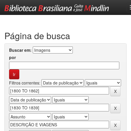
Skip
navigation
Página de busca
Buscar em:
por
Filtros correntes: