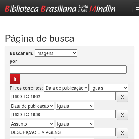
Skip
navigation
Página de busca
Buscar em:
por
Filtros correntes: