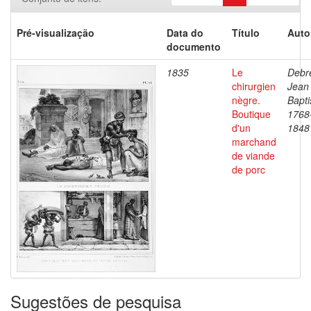
Pré-visualização
Data do
Título
Auto
documento
1835
Le
Debre
chirurgien
Jean
nègre.
Bapti
Boutique
1768
d'un
1848
marchand
de viande
de porc
Sugestões de pesquisa