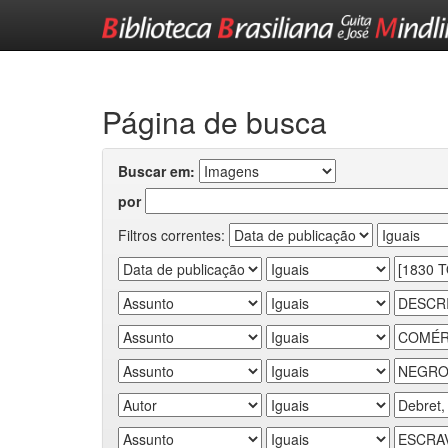
Skip
navigation
Página de busca
Buscar em:
por
Filtros correntes: