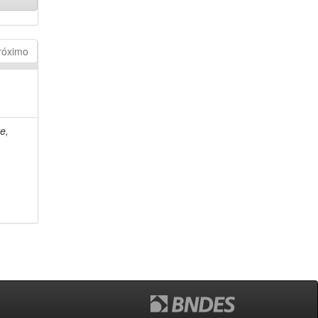
róximo
e,