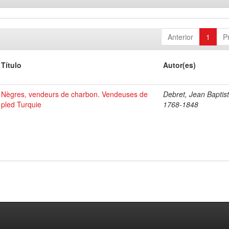
Anterior
1
P
Título
Autor(es)
Nègres, vendeurs de charbon. Vendeuses de
Debret, Jean Baptist
pled Turquie
1768-1848