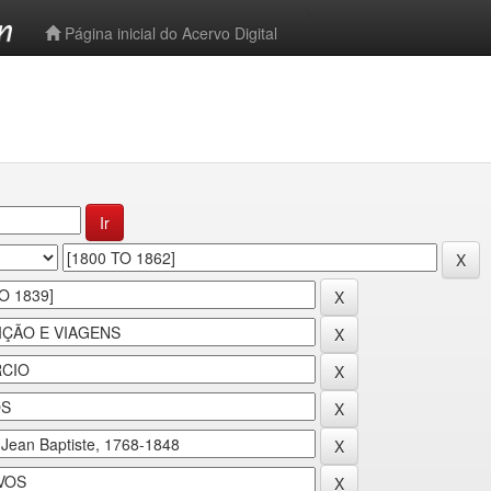
-->
Página inicial do Acervo Digital