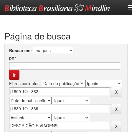
Skip
navigation
Página de busca
Buscar em:
por
Filtros correntes: