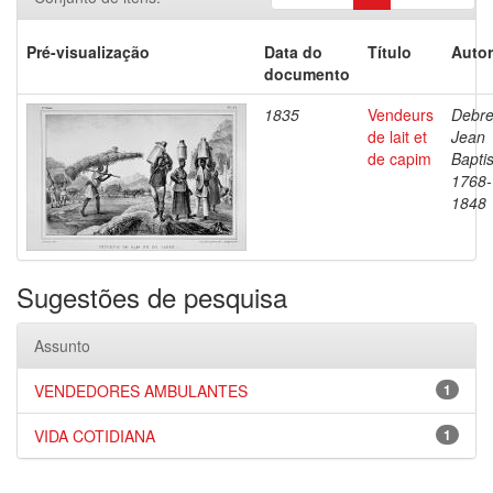
Pré-visualização
Data do
Título
Autor
documento
1835
Vendeurs
Debre
de lait et
Jean
de capim
Baptis
1768-
1848
Sugestões de pesquisa
Assunto
VENDEDORES AMBULANTES
1
VIDA COTIDIANA
1