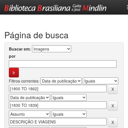
Skip
navigation
Página de busca
Buscar em:
por
Filtros correntes: