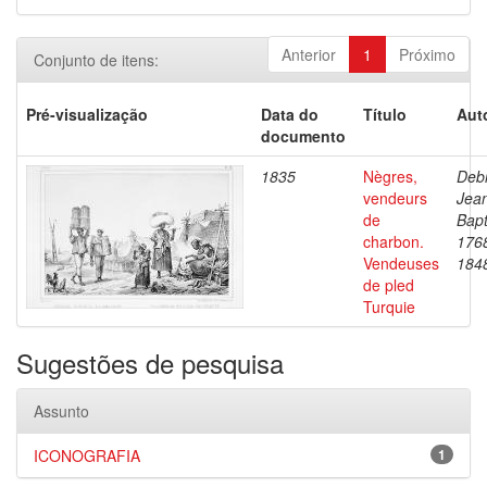
Anterior
1
Próximo
Conjunto de itens:
Pré-visualização
Data do
Título
Aut
documento
1835
Nègres,
Debr
vendeurs
Jea
de
Bapt
charbon.
176
Vendeuses
184
de pled
Turquie
Sugestões de pesquisa
Assunto
ICONOGRAFIA
1