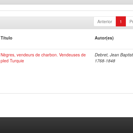
Anterior
1
P
Título
Autor(es)
Nègres, vendeurs de charbon. Vendeuses de
Debret, Jean Baptist
pled Turquie
1768-1848