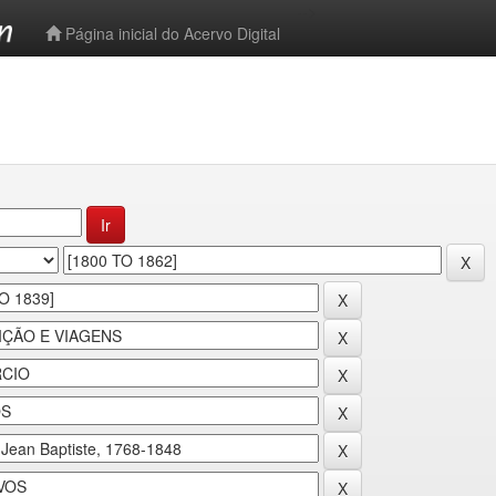
-->
Página inicial do Acervo Digital