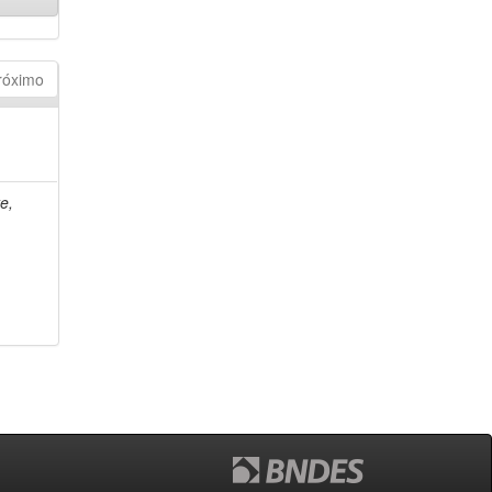
róximo
e,