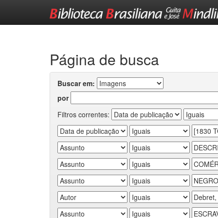
Skip
navigation
Página de busca
Buscar em:
por
Filtros correntes: