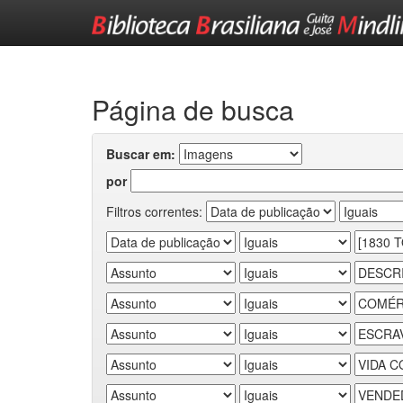
Skip
navigation
Página de busca
Buscar em:
por
Filtros correntes: