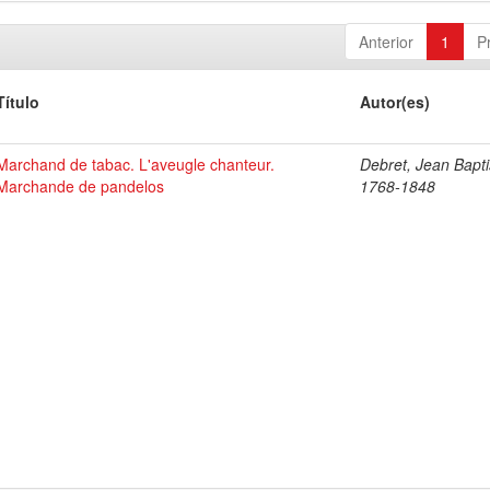
Anterior
1
P
Título
Autor(es)
Marchand de tabac. L'aveugle chanteur.
Debret, Jean Bapti
Marchande de pandelos
1768-1848