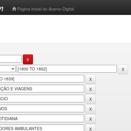
-->
Página inicial do Acervo Digital