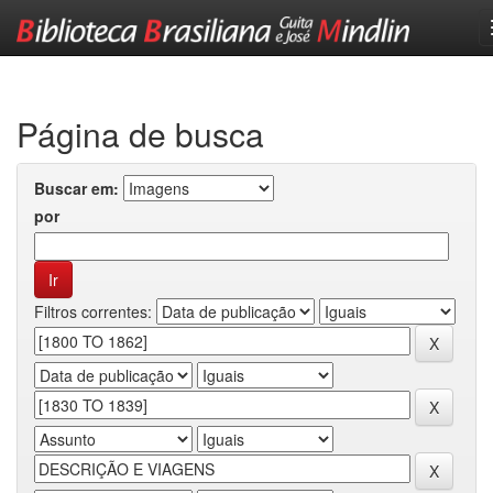
Skip
navigation
Página de busca
Buscar em:
por
Filtros correntes: