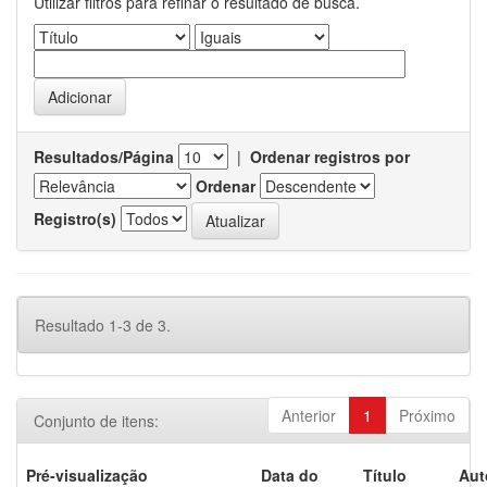
Utilizar filtros para refinar o resultado de busca.
Resultados/Página
|
Ordenar registros por
Ordenar
Registro(s)
Resultado 1-3 de 3.
Anterior
1
Próximo
Conjunto de itens:
Pré-visualização
Data do
Título
Aut