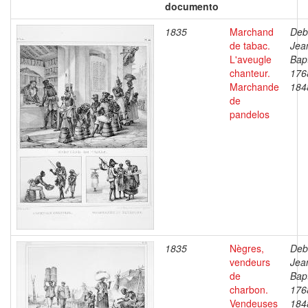
documento
1835
Marchand
Deb
de tabac.
Jea
L'aveugle
Bapt
chanteur.
176
Marchande
184
de
pandelos
1835
Nègres,
Deb
vendeurs
Jea
de
Bapt
charbon.
176
Vendeuses
184