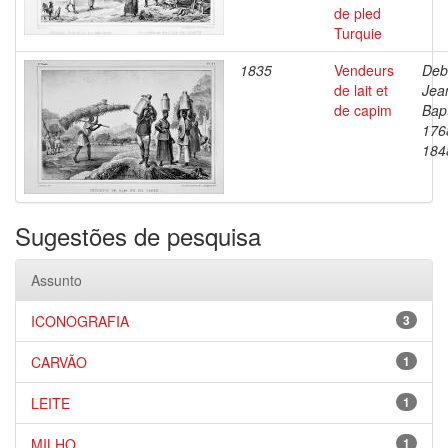
de pled
Turquie
1835
Vendeurs
Deb
de lait et
Jea
de capim
Bapt
176
184
Sugestões de pesquisa
Assunto
ICONOGRAFIA
3
CARVÃO
1
LEITE
1
MILHO
1