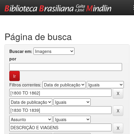
Skip
navigation
Página de busca
Buscar em:
por
Filtros correntes: