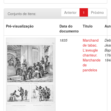
Anterior
1
Próximo
Conjunto de itens:
Pré-visualização
Data do
Título
Aut
documento
1835
Marchand
Deb
de tabac.
Jea
L'aveugle
Bapt
chanteur.
176
Marchande
184
de
pandelos