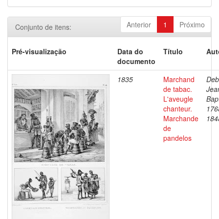
Anterior
1
Próximo
Conjunto de itens:
Pré-visualização
Data do
Título
Aut
documento
1835
Marchand
Deb
de tabac.
Jea
L'aveugle
Bapt
chanteur.
176
Marchande
184
de
pandelos