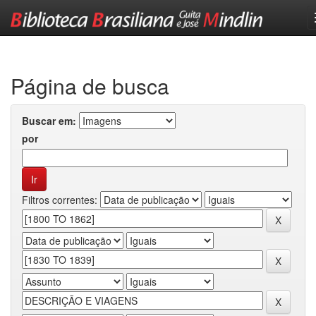
Skip
navigation
Página de busca
Buscar em:
por
Filtros correntes: