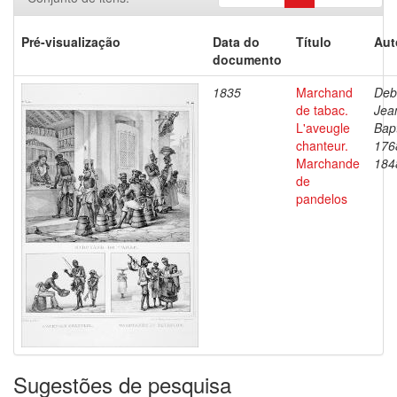
Pré-visualização
Data do
Título
Aut
documento
1835
Marchand
Deb
de tabac.
Jea
L'aveugle
Bapt
chanteur.
176
Marchande
184
de
pandelos
Sugestões de pesquisa