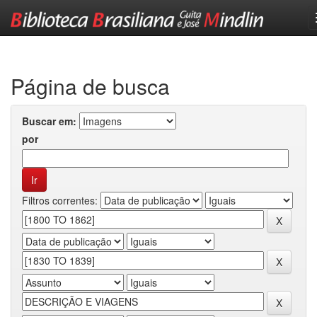
Skip
navigation
Página de busca
Buscar em:
por
Filtros correntes: