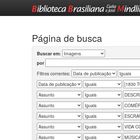
Skip
navigation
Página de busca
Buscar em:
por
Filtros correntes: