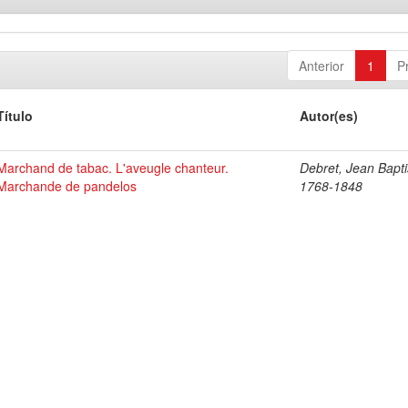
Anterior
1
P
Título
Autor(es)
Marchand de tabac. L'aveugle chanteur.
Debret, Jean Bapti
Marchande de pandelos
1768-1848