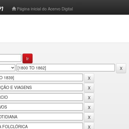
-->
Página inicial do Acervo Digital