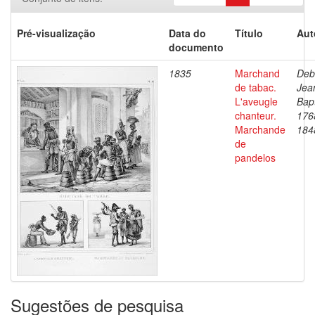
Pré-visualização
Data do
Título
Aut
documento
1835
Marchand
Deb
de tabac.
Jea
L'aveugle
Bapt
chanteur.
176
Marchande
184
de
pandelos
Sugestões de pesquisa