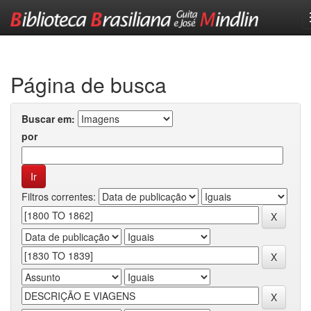
Skip
navigation
Página de busca
Buscar em:
por
Filtros correntes: