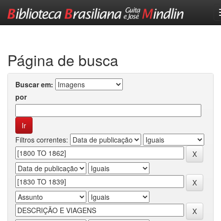
Skip
navigation
Página de busca
Buscar em:
por
Filtros correntes: