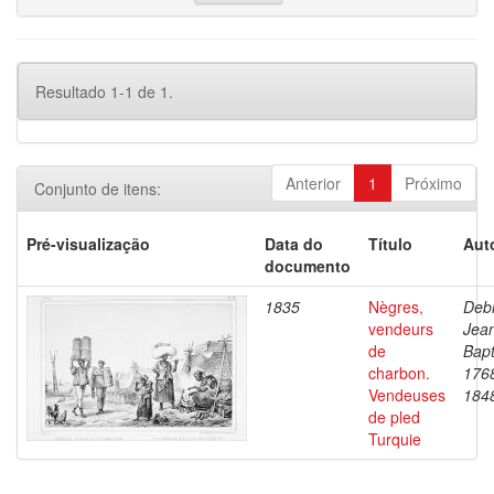
Resultado 1-1 de 1.
Anterior
1
Próximo
Conjunto de itens:
Pré-visualização
Data do
Título
Aut
documento
1835
Nègres,
Debr
vendeurs
Jea
de
Bapt
charbon.
176
Vendeuses
184
de pled
Turquie