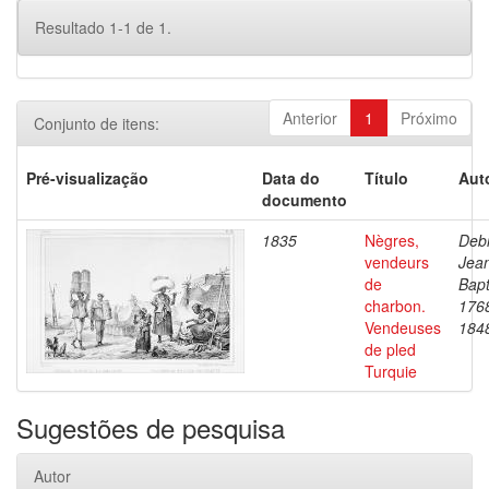
Resultado 1-1 de 1.
Anterior
1
Próximo
Conjunto de itens:
Pré-visualização
Data do
Título
Aut
documento
1835
Nègres,
Debr
vendeurs
Jea
de
Bapt
charbon.
176
Vendeuses
184
de pled
Turquie
Sugestões de pesquisa
Autor