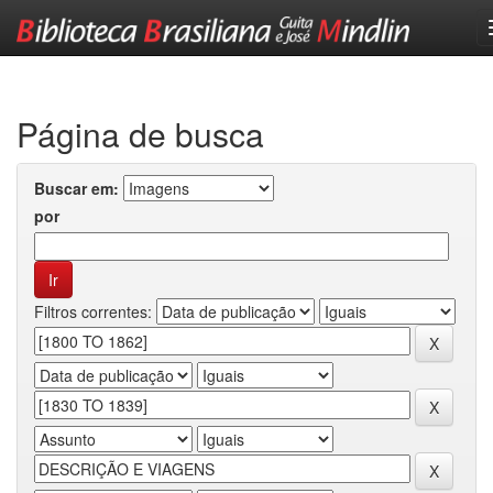
Skip
navigation
Página de busca
Buscar em:
por
Filtros correntes: