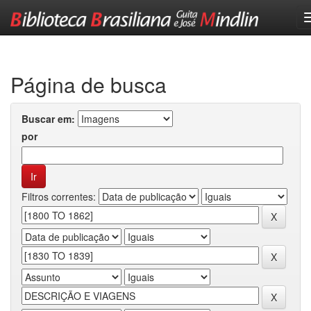
Skip
navigation
Página de busca
Buscar em:
por
Filtros correntes: