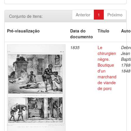
Anterior
1
Próximo
Conjunto de itens:
Pré-visualização
Data do
Título
Auto
documento
1835
Le
Debre
chirurgien
Jean
nègre.
Bapti
Boutique
1768
d'un
1848
marchand
de viande
de porc