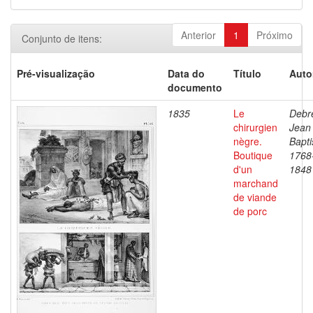
Anterior
1
Próximo
Conjunto de itens:
Pré-visualização
Data do
Título
Auto
documento
1835
Le
Debre
chirurgien
Jean
nègre.
Bapti
Boutique
1768
d'un
1848
marchand
de viande
de porc