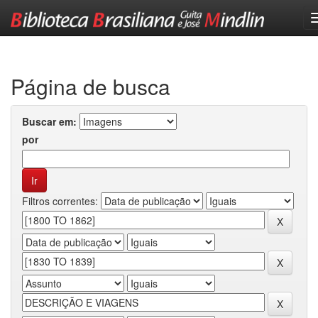
Skip
navigation
Página de busca
Buscar em:
por
Filtros correntes: