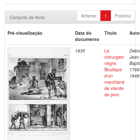
Anterior
1
Próximo
Conjunto de itens:
Pré-visualização
Data do
Título
Auto
documento
1835
Le
Debre
chirurgien
Jean
nègre.
Bapti
Boutique
1768
d'un
1848
marchand
de viande
de porc