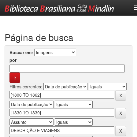
Skip
navigation
Página de busca
Buscar em:
por
Filtros correntes: