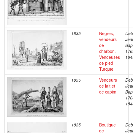
1835
Nègres,
Deb
vendeurs
Jea
de
Bapt
charbon.
176
Vendeuses
184
de pled
Turquie
1835
Vendeurs
Deb
de lait et
Jea
de capim
Bapt
176
184
1835
Boutique
Deb
de
Jea