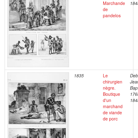
Marchande
184
de
pandelos
1835
Le
Deb
chirurgien
Jea
nègre.
Bapt
Boutique
176
d'un
184
marchand
de viande
de porc