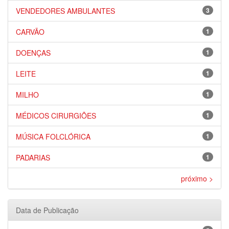
VENDEDORES AMBULANTES
3
CARVÃO
1
DOENÇAS
1
LEITE
1
MILHO
1
MÉDICOS CIRURGIÕES
1
MÚSICA FOLCLÓRICA
1
PADARIAS
1
próximo >
Data de Publicação