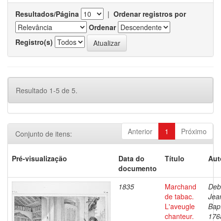
Resultados/Página
|
Ordenar registros por
Ordenar
Registro(s)
Resultado 1-5 de 5.
Anterior
1
Próximo
Conjunto de itens:
Pré-visualização
Data do
Título
Aut
documento
1835
Marchand
Deb
de tabac.
Jea
L'aveugle
Bapt
chanteur.
176