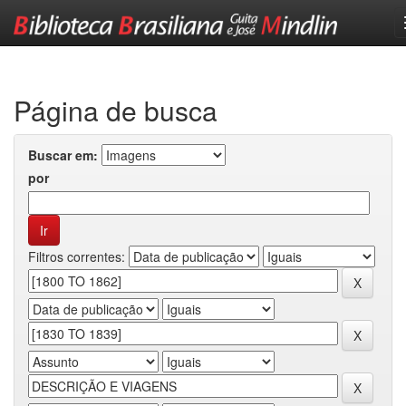
Skip
navigation
Página de busca
Buscar em:
por
Filtros correntes: