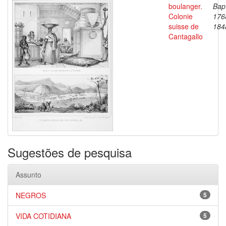
boulanger.
Bapt
Colonie
176
suisse de
184
Cantagallo
Sugestões de pesquisa
Assunto
NEGROS
5
VIDA COTIDIANA
5