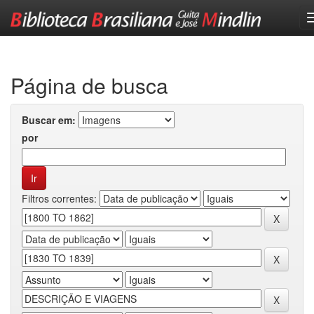
Skip
navigation
Página de busca
Buscar em:
por
Filtros correntes: