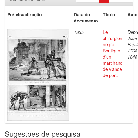
Pré-visualização
Data do
Título
Auto
documento
1835
Le
Debre
chirurgien
Jean
nègre.
Bapti
Boutique
1768
d'un
1848
marchand
de viande
de porc
Sugestões de pesquisa