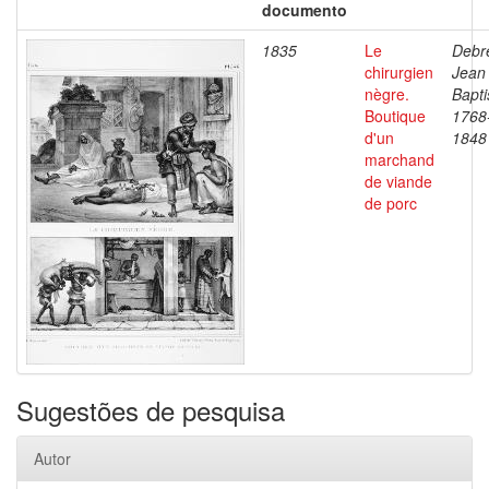
documento
1835
Le
Debre
chirurgien
Jean
nègre.
Bapti
Boutique
1768
d'un
1848
marchand
de viande
de porc
Sugestões de pesquisa
Autor