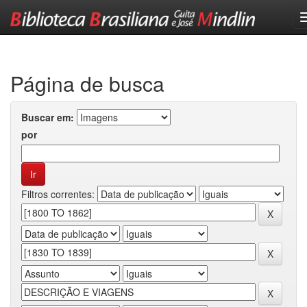
Skip
navigation
Página de busca
Buscar em:
por
Filtros correntes: