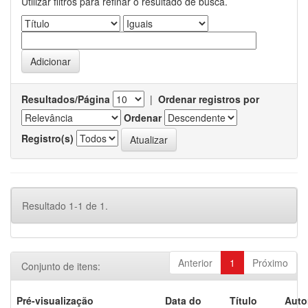
Utilizar filtros para refinar o resultado de busca.
Resultados/Página
|
Ordenar registros por
Ordenar
Registro(s)
Resultado 1-1 de 1.
Anterior
1
Próximo
Conjunto de itens:
Pré-visualização
Data do
Título
Auto