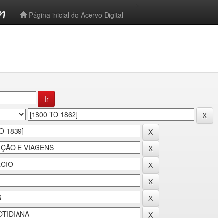
-->
Página inicial do Acervo Digital