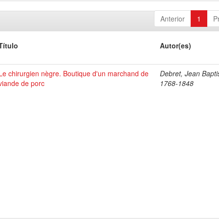
Anterior
1
P
Título
Autor(es)
Le chirurgien nègre. Boutique d'un marchand de
Debret, Jean Bapti
viande de porc
1768-1848