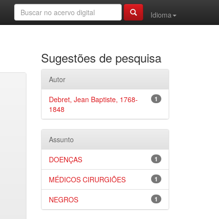
Idioma
Sugestões de pesquisa
Autor
Debret, Jean Baptiste, 1768-
1
1848
Assunto
DOENÇAS
1
MÉDICOS CIRURGIÕES
1
NEGROS
1