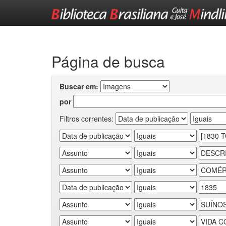
Skip
navigation
Página de busca
Buscar em:
por
Filtros correntes: