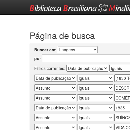
Skip
navigation
Página de busca
Buscar em:
por
Filtros correntes: