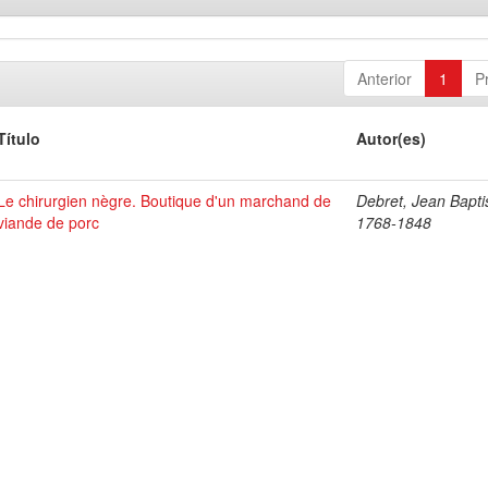
Anterior
1
P
Título
Autor(es)
Le chirurgien nègre. Boutique d'un marchand de
Debret, Jean Bapti
viande de porc
1768-1848