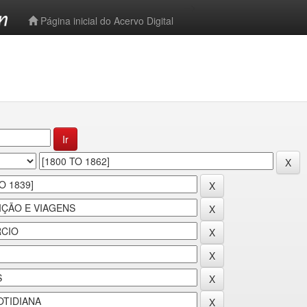
-->
Página inicial do Acervo Digital