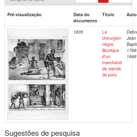
Pré-visualização
Data do
Título
Auto
documento
1835
Le
Debre
chirurgien
Jean
nègre.
Bapti
Boutique
1768
d'un
1848
marchand
de viande
de porc
Sugestões de pesquisa