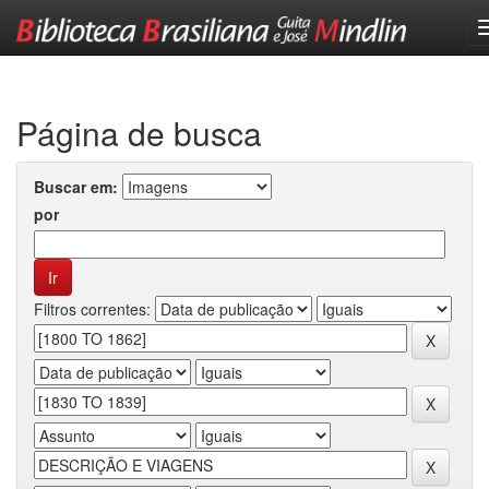
Skip
navigation
Página de busca
Buscar em:
por
Filtros correntes: