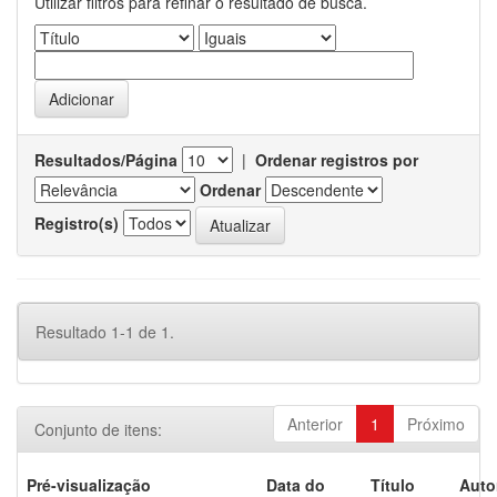
Utilizar filtros para refinar o resultado de busca.
Resultados/Página
|
Ordenar registros por
Ordenar
Registro(s)
Resultado 1-1 de 1.
Anterior
1
Próximo
Conjunto de itens:
Pré-visualização
Data do
Título
Auto