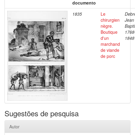
documento
1835
Le
Debre
chirurgien
Jean
nègre.
Bapti
Boutique
1768
d'un
1848
marchand
de viande
de porc
Sugestões de pesquisa
Autor