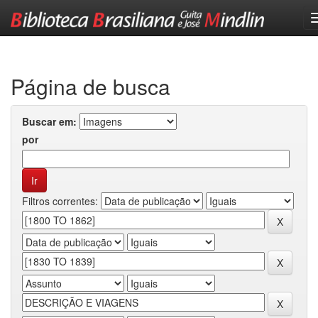
Skip
navigation
Página de busca
Buscar em:
por
Filtros correntes: