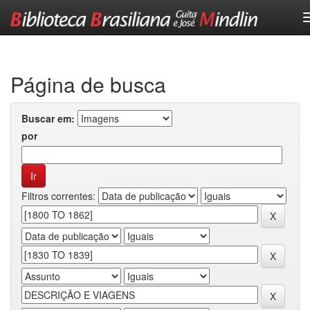
Skip
navigation
Página de busca
Buscar em:
por
Filtros correntes: