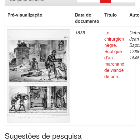
Pré-visualização
Data do
Título
Auto
documento
1835
Le
Debre
chirurgien
Jean
nègre.
Bapti
Boutique
1768
d'un
1848
marchand
de viande
de porc
Sugestões de pesquisa