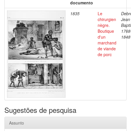
documento
1835
Le
Debre
chirurgien
Jean
nègre.
Bapti
Boutique
1768
d'un
1848
marchand
de viande
de porc
Sugestões de pesquisa
Assunto