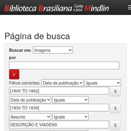
Skip
navigation
Página de busca
Buscar em:
por
Filtros correntes: