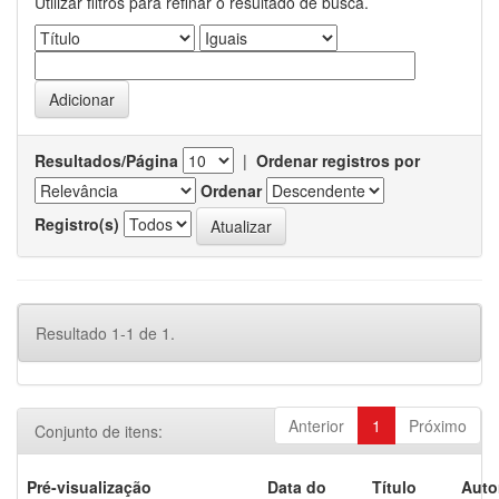
Utilizar filtros para refinar o resultado de busca.
Resultados/Página
|
Ordenar registros por
Ordenar
Registro(s)
Resultado 1-1 de 1.
Anterior
1
Próximo
Conjunto de itens:
Pré-visualização
Data do
Título
Auto