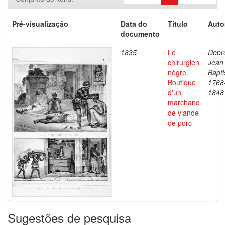
Pré-visualização
Data do
Título
Auto
documento
1835
Le
Debre
chirurgien
Jean
nègre.
Bapti
Boutique
1768
d'un
1848
marchand
de viande
de porc
Sugestões de pesquisa