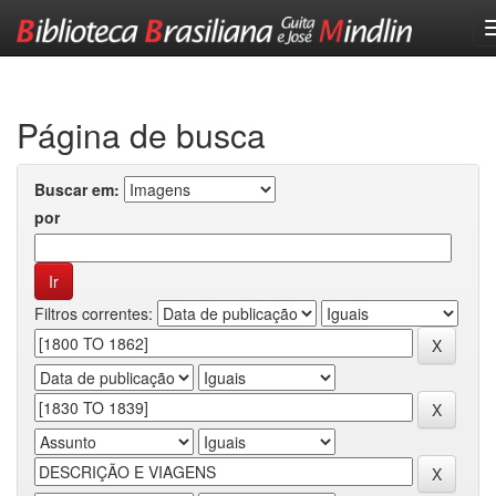
Skip
navigation
Página de busca
Buscar em:
por
Filtros correntes: