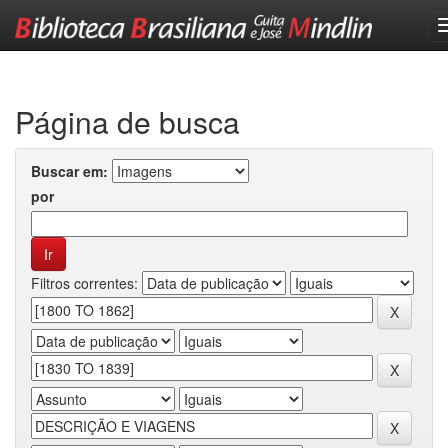
Skip
navigation
Página de busca
Buscar em:
por
Filtros correntes: