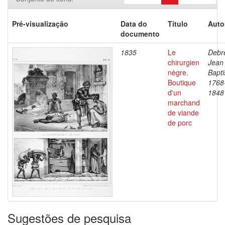
Pré-visualização
Data do
Título
Auto
documento
1835
Le
Debre
chirurgien
Jean
nègre.
Bapti
Boutique
1768
d'un
1848
marchand
de viande
de porc
Sugestões de pesquisa