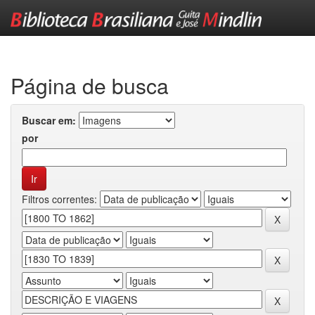
Skip
navigation
Página de busca
Buscar em:
por
Filtros correntes: