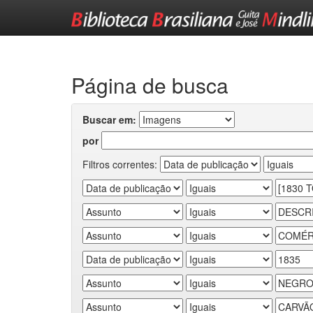
Skip
navigation
Página de busca
Buscar em:
por
Filtros correntes: