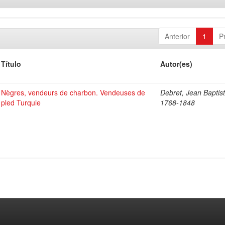
Anterior
1
P
Título
Autor(es)
Nègres, vendeurs de charbon. Vendeuses de
Debret, Jean Baptist
pled Turquie
1768-1848