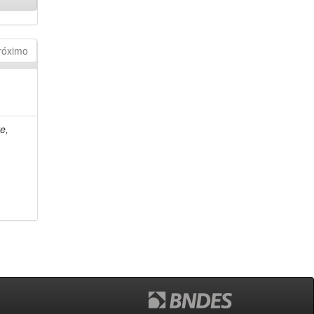
róximo
e,