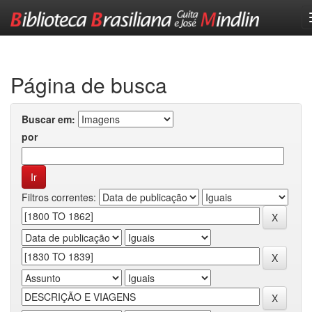
Skip
navigation
Página de busca
Buscar em:
por
Filtros correntes: