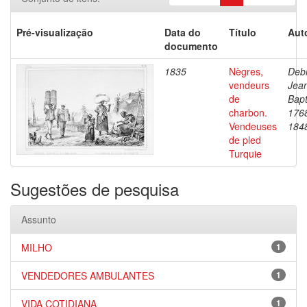
Pré-visualização
Data do
Título
Aut
documento
1835
Nègres,
Debr
vendeurs
Jea
de
Bapt
charbon.
176
Vendeuses
184
de pled
Turquie
Sugestões de pesquisa
Assunto
MILHO
1
VENDEDORES AMBULANTES
1
VIDA COTIDIANA
1