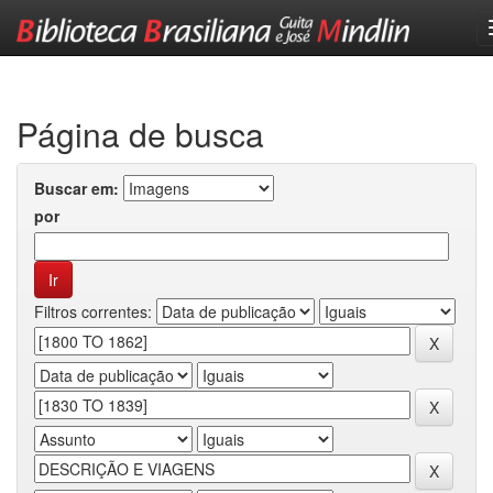
Skip
navigation
Página de busca
Buscar em:
por
Filtros correntes: