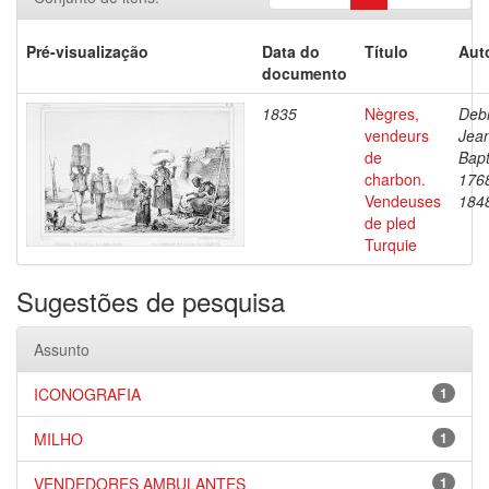
Pré-visualização
Data do
Título
Aut
documento
1835
Nègres,
Debr
vendeurs
Jea
de
Bapt
charbon.
176
Vendeuses
184
de pled
Turquie
Sugestões de pesquisa
Assunto
ICONOGRAFIA
1
MILHO
1
VENDEDORES AMBULANTES
1