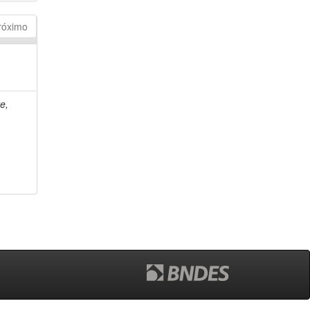
róximo
e,