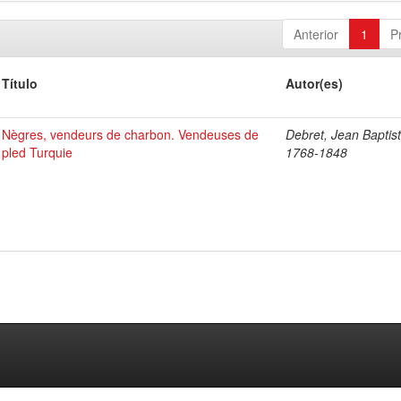
Anterior
1
P
Título
Autor(es)
Nègres, vendeurs de charbon. Vendeuses de
Debret, Jean Baptist
pled Turquie
1768-1848