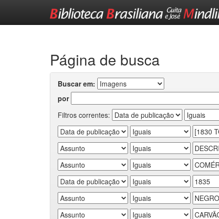
Skip
navigation
Página de busca
Buscar em:
por
Filtros correntes: